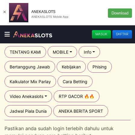
×
ANEKASLOTS
Download
ANEKASLOTS Mobile App
MASUK
DAFTAR
TENTANG KAMI
MOBILE
Info
Bertanggung Jawab
Kebijakan
Phising
Kalkulator Mix Parlay
Cara Betting
Video Anekaslots
RTP GACOR 🔥🔥
Jadwal Piala Dunia
ANEKA BERITA SPORT
Pastikan anda sudah login terlebih dahulu untuk