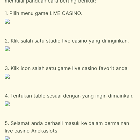
memulai panduan cara betting berikut:
1. Pilih menu game LIVE CASINO.
2. Klik salah satu studio live casino yang di inginkan.
3. Klik icon salah satu game live casino favorit anda
4. Tentukan table sesuai dengan yang ingin dimainkan.
5. Selamat anda berhasil masuk ke dalam permainan
live casino Anekaslots