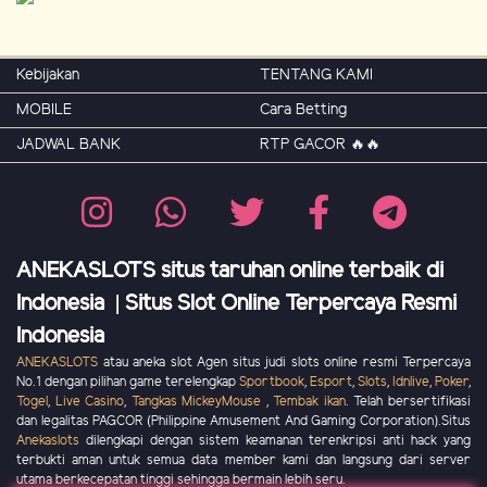
Kebijakan
TENTANG KAMI
MOBILE
Cara Betting
JADWAL BANK
RTP GACOR 🔥🔥
ANEKASLOTS situs taruhan online terbaik di
Indonesia | Situs Slot Online Terpercaya Resmi
Indonesia
ANEKASLOTS
atau aneka slot Agen situs judi slots online resmi Terpercaya
No.1 dengan pilihan game terelengkap
Sportbook
,
Esport
,
Slots
,
Idnlive
,
Poker
,
Togel
,
Live Casino
,
Tangkas MickeyMouse
,
Tembak ikan
. Telah bersertifikasi
dan legalitas PAGCOR (Philippine Amusement And Gaming Corporation).Situs
Anekaslots
dilengkapi dengan sistem keamanan terenkripsi anti hack yang
terbukti aman untuk semua data member kami dan langsung dari server
utama berkecepatan tinggi sehingga bermain lebih seru.